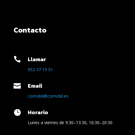
Contacto
Llamar

952 37 15 51
Email

comobil@comobil.es
Horario

Lunes a viernes de 9:30–13:30, 16:30–20:30